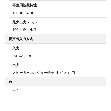
再生周波数特性
150Hz-16kHz
最大出力レベル
100db@1kHz/1m
音声出入力方式
入力
2xRCA(L/R)
出力
スピーカーコネクター端子- 4 ピン（L/R）
色
黒・白