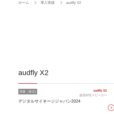
ホーム
導入実績
audfly X2
audfly X2
audfly X2
関東（東京)
超指向性スピーカー
デジタルサイネージジャパン2024