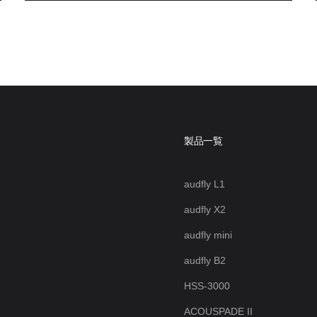
製品一覧
audfly L1
audfly X2
audfly mini
audfly B2
HSS-3000
ACOUSPADE II