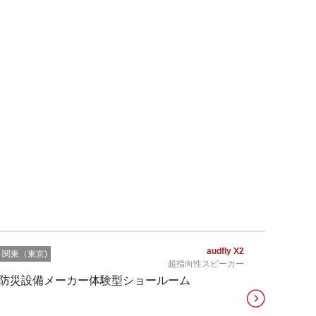
audfly X2
関東（東京)
超指向性スピーカー
防災設備メーカー体験型ショールーム