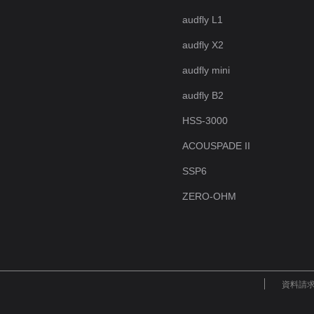
audfly L1
audfly X2
audfly mini
audfly B2
HSS-3000
ACOUSPADE II
SSP6
ZERO-OHM
資料請