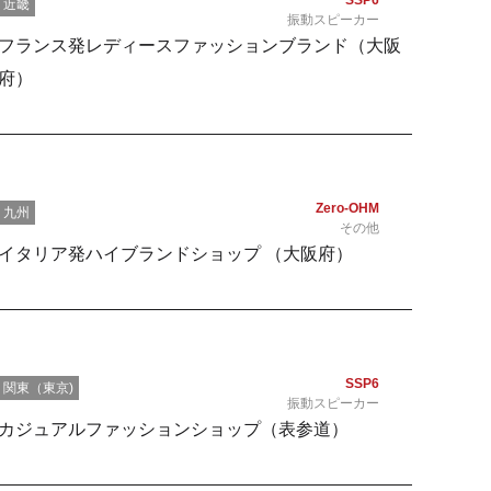
SSP6
近畿
振動スピーカー
フランス発レディースファッションブランド（大阪
府）
Zero-OHM
九州
その他
イタリア発ハイブランドショップ （大阪府）
SSP6
関東（東京)
振動スピーカー
カジュアルファッションショップ（表参道）