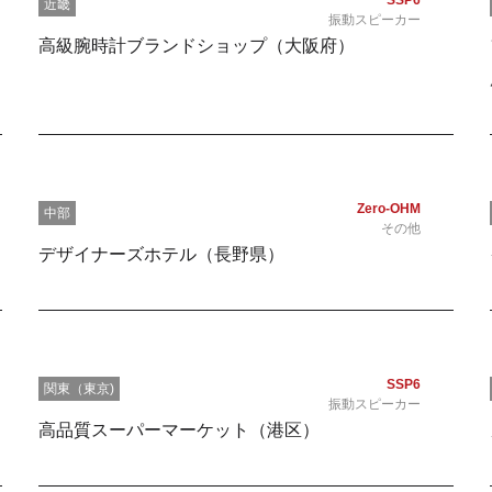
SSP6
近畿
振動スピーカー
高級腕時計ブランドショップ（大阪府）
Zero-OHM
中部
その他
デザイナーズホテル（長野県）
SSP6
関東（東京)
振動スピーカー
高品質スーパーマーケット（港区）