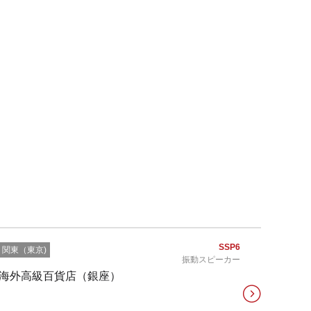
SSP6
関東（東京)
振動スピーカー
海外高級百貨店（銀座）